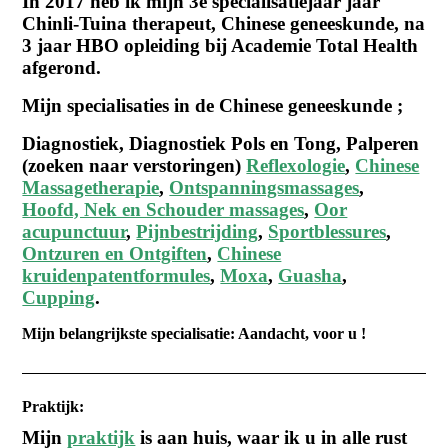
In 2017 heb ik mijn 3e specialisatiejaar jaar
Chinli-Tuina therapeut, Chinese geneeskunde, na
3 jaar HBO opleiding bij Academie Total Health
afgerond.
Mijn specialisaties in de Chinese geneeskunde ;
Diagnostiek, Diagnostiek Pols en Tong, Palperen
(zoeken naar verstoringen)
Reflexologie
,
Chinese
Massagetherapie
,
Ontspanningsmassages
,
Hoofd, Nek en Schouder massages
,
Oor
acupunctuur
,
Pijnbestrijding
,
Sportblessures
,
Ontzuren en Ontgiften
,
Chinese
kruidenpatentformules
,
Moxa
,
Guasha
,
Cupping
.
Mijn belangrijkste specialisatie: Aandacht, voor u !
Praktijk:
Mijn
praktijk
is aan huis, waar ik u in alle rust