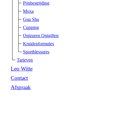
Pijnbestrijding
Moxa
Gua Sha
Cupping
Ontzuren Ontgiften
Kruidenformules
Sportblessures
Tarieven
Leo Witte
Contact
Afspraak